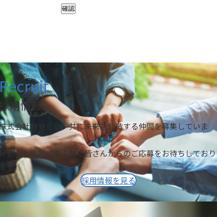
確認
Recruit
採用情報
株式会社けやぐは、共に未来を創造する仲間を募集していま
す。
好奇心と情熱にあふれた皆さんからのご応募をお待ちしており
ます。
採用情報を見る