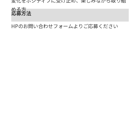
変化をポジティブに受け止め、楽しみながら取り組
める方
応募方法
HPのお問い合わせフォームよりご応募ください
業務内容
SES営業として、エンジニアの提案・案件開拓・顧客対
応などを担当いただきます
代理店営業として幅広い対応を担当いただく場合もござ
います
就業場所
リモート勤務が中心（必要に応じて対面での商談・打ち
合わせあり）
勤務時間
9:00~18:00
雇用形態