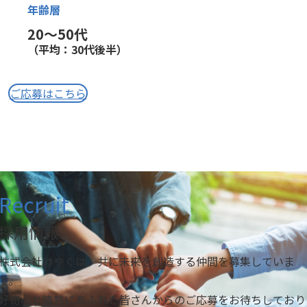
年齢層
20〜50代
（平均：30代後半）
ご応募はこちら
Recruit
採用情報
株式会社けやぐは、共に未来を創造する仲間を募集していま
す。
好奇心と情熱にあふれた皆さんからのご応募をお待ちしており