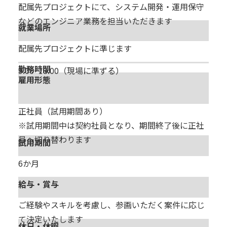
配属先プロジェクトにて、システム開発・運用保守
などのエンジニア業務を担当いただきます
就業場所
配属先プロジェクトに準じます
勤務時間
9:00~18:00（現場に準ずる）
雇用形態
正社員（試用期間あり）
※試用期間中は契約社員となり、期間終了後に正社
員へ切り替わります
試用期間
6か月
給与・賞与
ご経験やスキルを考慮し、参画いただく案件に応じ
て決定いたします
休日・休暇