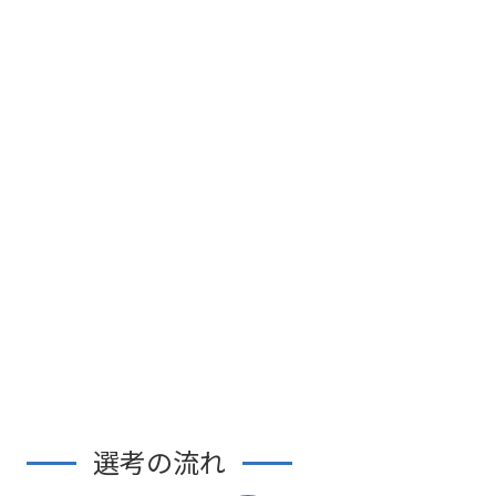
特別有給休暇・
Vitality・freee福利厚生
保険
健康保険、厚生年金、雇用保険、労災保険完備
応募資格
IT業界での営業経験のある方
基本的なPCスキル
求める人物像
変化をポジティブに受け止め、楽しみながら取り組める
方
応募方法
HPのお問い合わせフォームよりご応募ください
選考の流れ