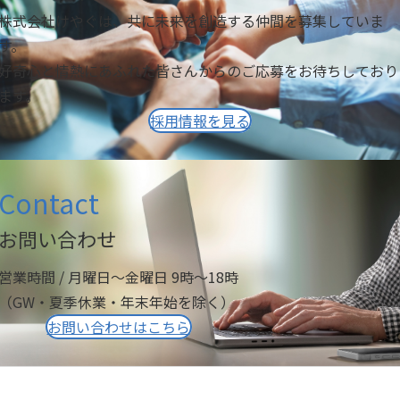
株式会社けやぐは、共に未来を創造する仲間を募集していま
す。
好奇心と情熱にあふれた皆さんからのご応募をお待ちしており
ます。
採用情報を見る
Contact
お問い合わせ
営業時間 / 月曜日～金曜日 9時～18時
（GW・夏季休業・年末年始を除く）
お問い合わせはこちら